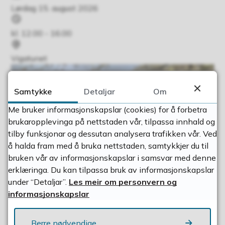
a
Lørdag 15. august 2026
t
T
o
i
kl. 12.00 - 16.00
d
S
s
t
Vigatunet
p
a
u
d
Samtykke
Detaljar
Om
n
k
Me bruker informasjonskapslar (cookies) for å forbetra
t
brukaropplevinga på nettstaden vår, tilpassa innhald og
tilby funksjonar og dessutan analysera trafikken vår. Ved
å halda fram med å bruka nettstaden, samtykkjer du til
bruken vår av informasjonskapslar i samsvar med denne
erklæringa. Du kan tilpassa bruk av informasjonskapslar
under “Detaljar”.
Les meir om personvern og
16
august
2026
informasjonskapslar
Omvising i Vigatunet
D
a
Berre nødvendige
Søndag 16. august 2026