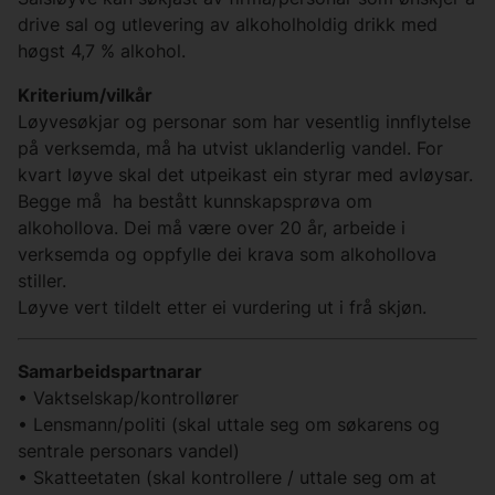
drive sal og utlevering av alkoholholdig drikk med
høgst 4,7 % alkohol.
Kriterium/vilkår
Løyvesøkjar og personar som har vesentlig innflytelse
på verksemda, må ha utvist uklanderlig vandel. For
kvart løyve skal det utpeikast ein styrar med avløysar.
Begge må ha bestått kunnskapsprøva om
alkohollova. Dei må være over 20 år, arbeide i
verksemda og oppfylle dei krava som alkohollova
stiller.
Løyve vert tildelt etter ei vurdering ut i frå skjøn.
Samarbeidspartnarar
• Vaktselskap/kontrollører
• Lensmann/politi (skal uttale seg om søkarens og
sentrale personars vandel)
• Skatteetaten (skal kontrollere / uttale seg om at