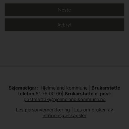
Neste
Avbryt
Skjemaeigar:
Hjelmeland kommune |
Brukarstøtte
telefon
51 75 00 00|
Brukarstøtte e-post
:
postmottak@hjelmeland.kommune.no
Les personvernerklæring
|
Les om bruken av
informasjonskapsler