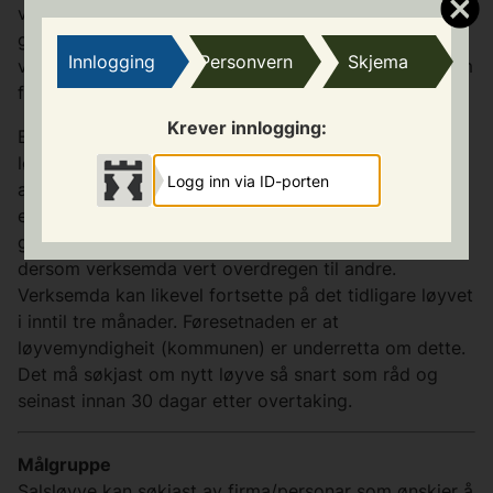
vert ikkje gjeve til bensinstasjon eller kiosk. Salsløyvet
gjeld drikk som inneheld over 2,5 og høgst 4,7
Innlogging
Personvern
Skjema
volumprosent alkohol. Løyve vert gjeve for maksimum
fire år om gangen.
Krever innlogging:
Endringar i løyve skjer ofte fleire gonger i løpet av
løyveperioden. Dette kan for eksempel skje ved skifte
Logg inn via ID-porten
av styrar og avløysar, endringar i driftskonsept eller
endringar i eigarforhold. Slike endringar krev ofte ny
godkjenning, eventuelt nytt løyve. Løyvet fell bort
dersom verksemda vert overdregen til andre.
Verksemda kan likevel fortsette på det tidligare løyvet
i inntil tre månader. Føresetnaden er at
løyvemyndigheit (kommunen) er underretta om dette.
Det må søkjast om nytt løyve så snart som råd og
seinast innan 30 dagar etter overtaking.
Målgruppe
Salsløyve kan søkjast av firma/personar som ønskjer å