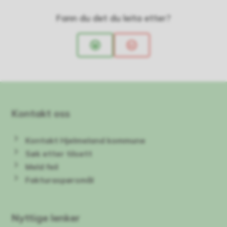
Fann du det du leita etter?
Ja
Nei
Kontakt oss
Kontakt Hjelmeland kommune
Søk etter tilsett
Meld feil
Fakturaspørsmål
Nyttige lenker