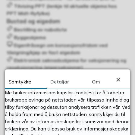
Tilvising PPT (lenkje til aktuelle skjema hos
PPT Midt-Ryfylke)
Bustad og eigedom
Bestilling av naboliste
Byggeskjema
Eigenfråsegn om konsesjonsfridom ved
tileigning/kjøp av fast eigedom
Elektronisk søknadsskjema for seksjonering og
reseksjonering (eigarseksjonar)
Erklæring om arealoverføring
Samtykke
Detaljar
Om
Fritak for feiegebyr - erklæring
Husbanken sine skjema
Me bruker informasjonskapslar (cookies) for å forbetra
Meld flytting (lenkje til Folkeregisteret)
brukaropplevinga på nettstaden vår, tilpassa innhald og
Melding om bygning eller tilbygg som er unntatt
tilby funksjonar og dessutan analysera trafikken vår. Ved
søknadsplikt
å halda fram med å bruka nettstaden, samtykkjer du til
bruken vår av informasjonskapslar i samsvar med denne
Melding om montering av eldstad
erklæringa. Du kan tilpassa bruk av informasjonskapslar
Rekvisisjon av oppmålingsforretning -