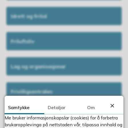
Idrett og fritid
Friluftsliv
Lag og organisasjonar
Frivilligsentralen
Samtykke
Detaljar
Om
Tilskotsordningar
Me bruker informasjonskapslar (cookies) for å forbetra
brukaropplevinga på nettstaden vår, tilpassa innhald og