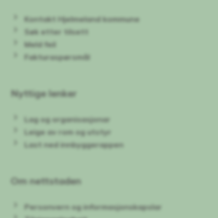
Kontakt Hjelmeland kommune
Søk etter tilsett
Meld feil
Fakturaspørsmål
Nyttige lenker
Lag og organisasjonar
Leige av rom og utstyr
Last ned innbyggerappen
Om nettstaden
Personvern og informasjonskapslar