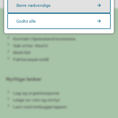
Berre nødvendige
Godta alle
Kontakt oss
Kontakt Hjelmeland kommune
Søk etter tilsett
Meld feil
Fakturaspørsmål
Nyttige lenker
Lag og organisasjonar
Leige av rom og utstyr
Last ned innbyggerappen