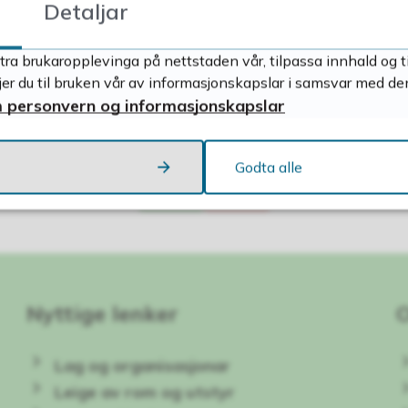
Detaljar
tra brukaropplevinga på nettstaden vår, tilpassa innhald og t
r du til bruken vår av informasjonskapslar i samsvar med de
 personvern og informasjonskapslar
Fann du det du leita etter?
Godta alle
Ja
Nei
Nyttige lenker
Lag og organisasjonar
Leige av rom og utstyr