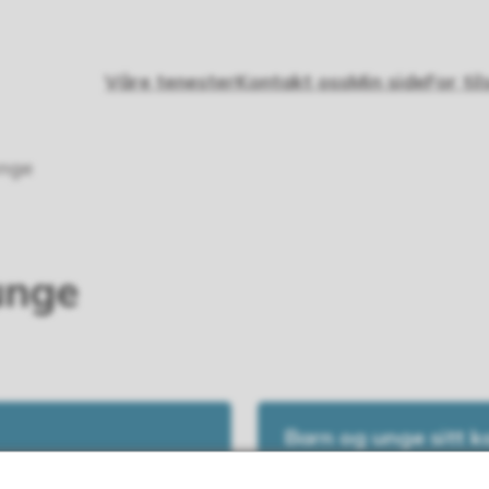
Våre tenester
Kontakt oss
Min side
For til
unge
 unge
Barn og unge sitt