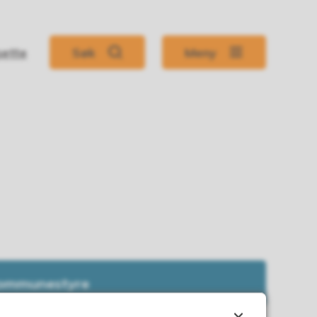
sette
Søk
Meny
 kommunestyre