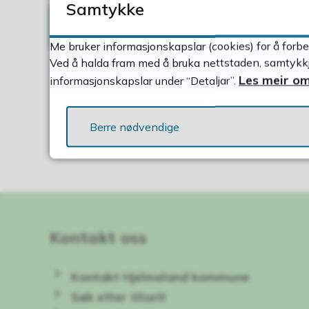
Samtykke
Ungdommen sitt fylkesråd
Me bruker informasjonskapslar (cookies) for å forbe
Ved å halda fram med å bruka nettstaden, samtykkje
Les meir om
informasjonskapslar under “Detaljar”.
Berre nødvendige
Kontakt oss
Kontakt Hjelmeland kommune
Søk etter tilsett