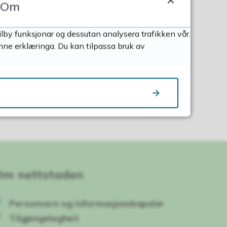
Om
ilby funksjonar og dessutan analysera trafikken vår.
nne erklæringa. Du kan tilpassa bruk av
Om nettstaden
Personvern og informasjonskapslar
Tilgjengelegheit