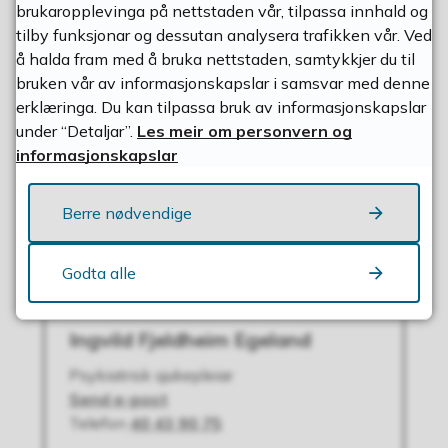
brukaropplevinga på nettstaden vår, tilpassa innhald og
tilby funksjonar og dessutan analysera trafikken vår. Ved
Kontaktkort
å halda fram med å bruka nettstaden, samtykkjer du til
bruken vår av informasjonskapslar i samsvar med denne
erklæringa. Du kan tilpassa bruk av informasjonskapslar
under “Detaljar”.
Les meir om personvern og
informasjonskapslar
Iren Urdal
Helsesjukepleiar
Berre nødvendige
E-post
Send e-post
til Iren Urdal
Telefon
40 43 90 73
Godta alle
Ingvild Fjeldheim Egeland
Psykiatrisk sjukepleiar
E-post
Send e-post
til Ingvild Fjeldheim Egeland
Telefon
40 43 90 75