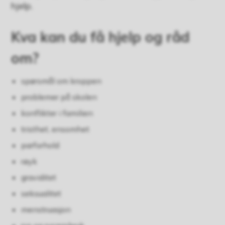
hjelp.
Kva kan du få hjelp og råd
om?
spørsmål om kroppen
problemer på skolen
konflikter i familien
tristhet, ensomhet
parforhold
røyk
graviditet
seksualitet
menstruasjon