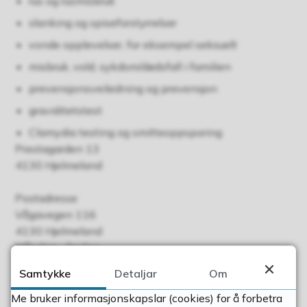
rus og rusmisbruk
slanking og spiseforstyrrelser
vonde opplevelser, for eksempel seksuelt
misbruk, vold, sykdom/dødsfall i familien
prevensjonsveiledning og prevensjon
graviditetstest
Clamydia testing og smitteoppsporing
Prestagarden 13
4130 Hjelmeland
Postadresse
Vågavegen 116
4130 Hjelmeland
Måndag - fredag
kl. 8.00-15.30
Samtykke
Detaljar
Om
Publisert
22.05.2018 13.03
Sist endra
18.11.2024 14.56
Me bruker informasjonskapslar (cookies) for å forbetra