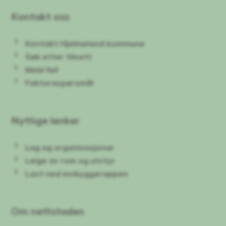
Kontakt oss
Kontakt Hjelmeland kommune
Søk etter tilsett
Meld feil
Fakturaspørsmål
Nyttige lenker
Lag og organisasjonar
Leige av rom og utstyr
Last ned innbyggerappen
Om nettstaden