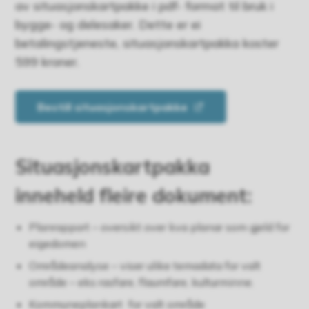
av situasjonskartpakke i pdf- format til bruk i
bygge- og delesaker. Dette er ei
betalingstjeneste, situasjonskartpakka koster
599 kroner.
Bestill situasjonskartpakke
Situasjonskartpakka
inneheld fleire dokument:
Planrapport – oversikt over kva planar som gjeld for
eigedomen
Områdeanalyse – viser ulike temadata for valt
område – eks rasfare, flaumfare, kulturminne.
Kommuneplankart for valt område