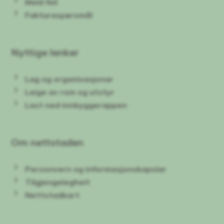
Meld feil
Fakturaspørsmål
Nyttige lenker
Lag og organisasjonar
Leige av rom og utstyr
Last ned innbyggerappen
Om nettstaden
Personvern og informasjonskapslar
Tilgjengelegheit
Nettstadkart