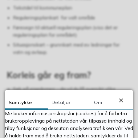
Tekstdel til kommuneplan
Reguleringsplankart for valt område
Føresegn til aktuell reguleringsplan (viss det er
reguleringsplan for området)
Situasjonskart – grunnkart med ev ledningar for
vatn og avlaup.
Korleis går eg fram?
Søk på eigedomen – da vil du få oversikt ulike
produkt.
Samtykke
Detaljar
Om
Vel «Situasjonskartpakke Hjelmeland kommune».
Me bruker informasjonskapslar (cookies) for å forbetra
Vel arkstorleik – A3 eller A4. og Målestokk – mellom
brukaropplevinga på nettstaden vår, tilpassa innhald og
1:500 og 1:2000
tilby funksjonar og dessutan analysera trafikken vår. Ved
Plasser ramma der du ønsker utsnittet og trykk
å halda fram med å bruka nettstaden, samtykkjer du til