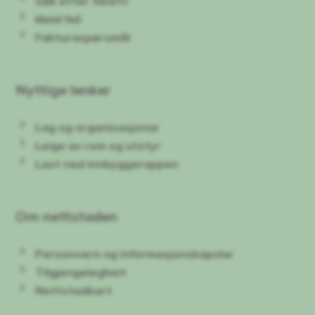
Søk etter tilsett
Meld feil
Fakturaspørsmål
Nyttige lenker
Lag og organisasjonar
Leige av rom og utstyr
Last ned innbyggerappen
Om nettstaden
Personvern og informasjonskapslar
Tilgjengelegheit
Nettstadkart