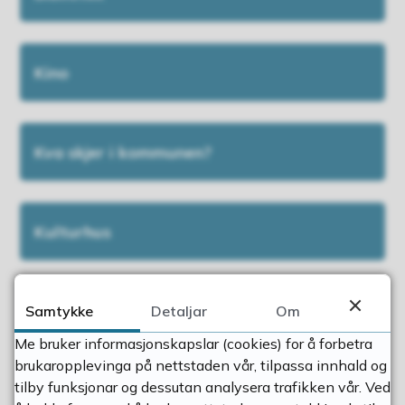
Kino
Kva skjer i kommunen?
Kulturhus
Kulturskulen
Samtykke
Detaljar
Om
Me bruker informasjonskapslar (cookies) for å forbetra
brukaropplevinga på nettstaden vår, tilpassa innhald og
tilby funksjonar og dessutan analysera trafikken vår. Ved
Ryfylkemuseet - Vigatunet