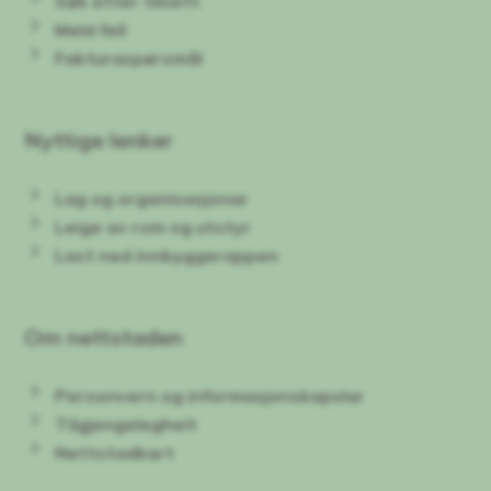
Søk etter tilsett
Meld feil
Fakturaspørsmål
Nyttige lenker
Lag og organisasjonar
Leige av rom og utstyr
Last ned innbyggerappen
Om nettstaden
Personvern og informasjonskapslar
Tilgjengelegheit
Nettstadkart