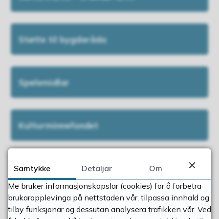
Støtte til bygdaråda
Spelemidlar
Kulturminnefondet
Hjelmelandslegatet
Samtykke
Detaljar
Om
Me bruker informasjonskapslar (cookies) for å forbetra
brukaropplevinga på nettstaden vår, tilpassa innhald og
tilby funksjonar og dessutan analysera trafikken vår. Ved
Tilskot leikeplassar