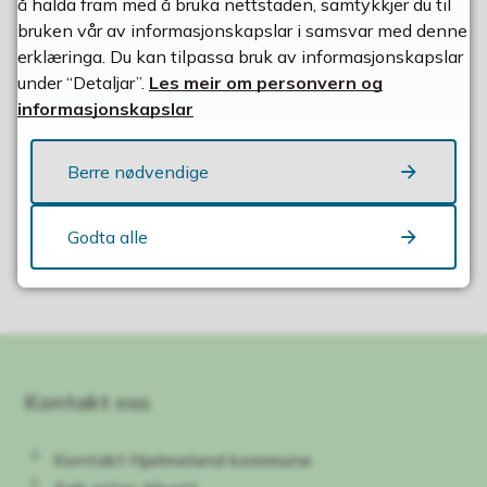
å halda fram med å bruka nettstaden, samtykkjer du til
bruken vår av informasjonskapslar i samsvar med denne
erklæringa. Du kan tilpassa bruk av informasjonskapslar
Andre tilskotsordningar (eksterne)
under “Detaljar”.
Les meir om personvern og
informasjonskapslar
Berre nødvendige
Fann du det du leita etter?
Godta alle
Ja
Nei
Kontakt oss
Kontakt Hjelmeland kommune