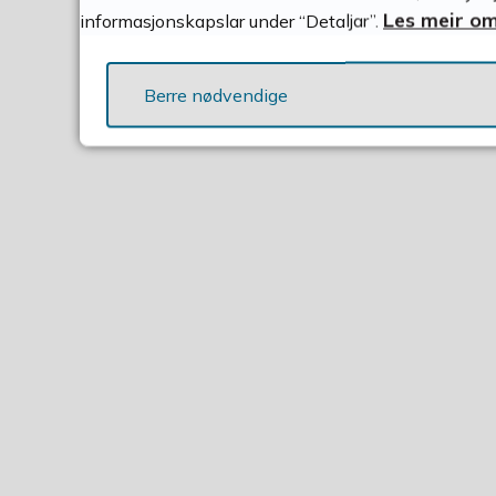
Les meir om
informasjonskapslar under “Detaljar”.
Berre nødvendige