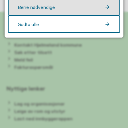
Berre nødvendige
Godta alle
Kontakt oss
Kontakt Hjelmeland kommune
Søk etter tilsett
Meld feil
Fakturaspørsmål
Nyttige lenker
Lag og organisasjonar
Leige av rom og utstyr
Last ned innbyggerappen