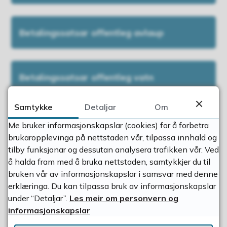
Betalingssatsar offentleg avlaup
Betalingssatsar offentleg vatn
Samtykke
Detaljar
Om
Prisliste (gebyrregulativ) offentleg vatn
Me bruker informasjonskapslar (cookies) for å forbetra
og avlaup 2026
brukaropplevinga på nettstaden vår, tilpassa innhald og
tilby funksjonar og dessutan analysera trafikken vår. Ved
å halda fram med å bruka nettstaden, samtykkjer du til
bruken vår av informasjonskapslar i samsvar med denne
Fann du det du leita etter?
erklæringa. Du kan tilpassa bruk av informasjonskapslar
under “Detaljar”.
Les meir om personvern og
informasjonskapslar
Ja
Nei