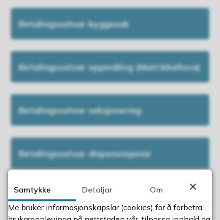
Betalingssatsar byggesak
Betalingssatsar oppmåling (Matrikkellova)
Betalingssatsar seksjonering
Betalingssatsar dispensasjonar
Samtykke
Detaljar
Om
Betalingssatsar plansaker
Me bruker informasjonskapslar (cookies) for å forbetra
brukaropplevinga på nettstaden vår, tilpassa innhald og