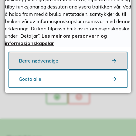
tilby funksjonar og dessutan analysera trafikken vår. Ved
Betalingssatsar jordlovs- og
å halda fram med å bruka nettstaden, samtykkjer du til
konsesjonsbehandling
bruken vår av informasjonskapslar i samsvar med denne
erklæringa. Du kan tilpassa bruk av informasjonskapslar
under “Detaljar”.
Les meir om personvern og
Betalingssatsar saksbehandling
informasjonskapslar
oppdrettssaker
Berre nødvendige
Godta alle
Fann du det du leita etter?
Ja
Nei