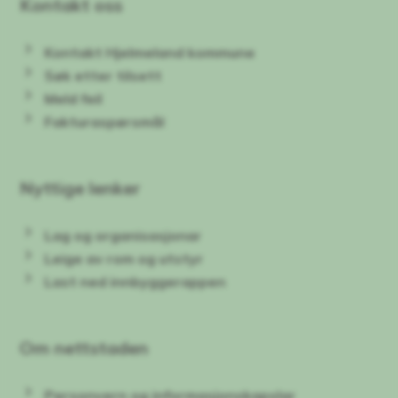
Kontakt oss
Kontakt Hjelmeland kommune
Søk etter tilsett
Meld feil
Fakturaspørsmål
Nyttige lenker
Lag og organisasjonar
Leige av rom og utstyr
Last ned innbyggerappen
Om nettstaden
Personvern og informasjonskapslar