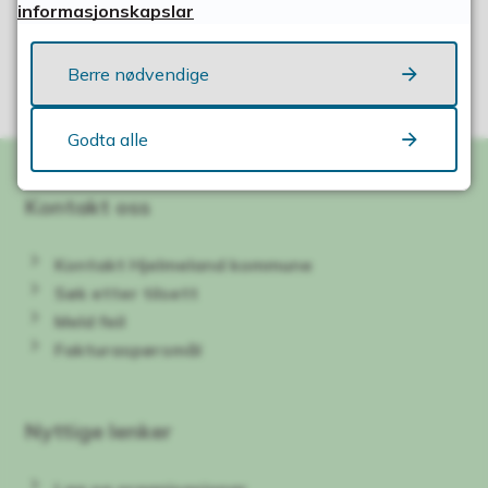
Fann du det du leita etter?
informasjonskapslar
Ja
Nei
Berre nødvendige
Godta alle
Kontakt oss
Kontakt Hjelmeland kommune
Søk etter tilsett
Meld feil
Fakturaspørsmål
Nyttige lenker