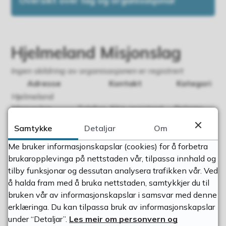
Oversikt over lag og organisasjonar
Hjelmeland Misjonslag
Ingen skildring av organisasjonen er registrert
Adresse
Kontakt
Kategori
Hjelmeland
Misjonslag
Telefon:
Ikkje registrert
Religiøs
Ståle Halsne
E-post:
org.
Samtykke
Detaljar
Om
Org.nr. :
stale.halsne@gmail.com
Aktivitetar
916381271
Me bruker informasjonskapslar (cookies) for å forbetra
Kontaktpersonar
brukaropplevinga på nettstaden vår, tilpassa innhald og
Ståle Halsne
tilby funksjonar og dessutan analysera trafikken vår. Ved
E-post
stale.halsne@gmail.com
å halda fram med å bruka nettstaden, samtykkjer du til
bruken vår av informasjonskapslar i samsvar med denne
erklæringa. Du kan tilpassa bruk av informasjonskapslar
under “Detaljar”.
Les meir om personvern og