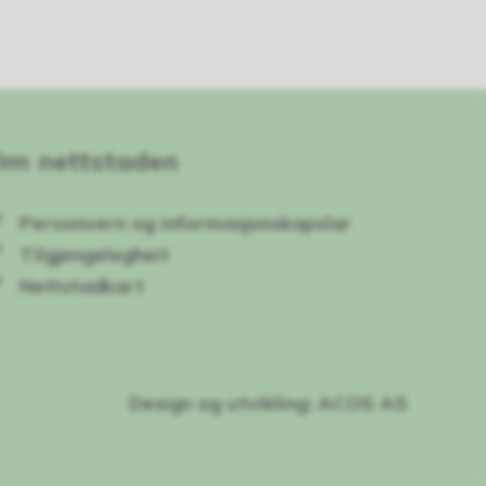
Om nettstaden
Personvern og informasjonskapslar
Tilgjengelegheit
Nettstadkart
Design og utvikling: ACOS AS