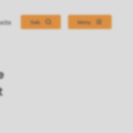
sette
Søk
Meny
e
t