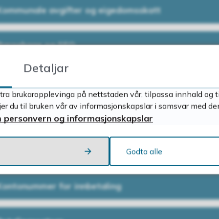
Kommunale avgifter og eigedomsskatt
Barnehage og SFO
Detaljar
Fakturering av andre tenester
tra brukaropplevinga på nettstaden vår, tilpassa innhald og t
r du til bruken vår av informasjonskapslar i samsvar med de
Ulike alternativ for faktura
 personvern og informasjonskapslar
Problem med å betale fakturaen?
Godta alle
Kontonummer for innbetaling