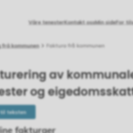
Våre tenester
Kontakt oss
Min side
For til
og frå kommunen
Faktura frå kommunen
turering av kommunal
ester og eigedomsskat
 til teksten
dine fakturaer