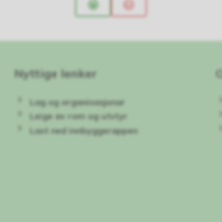
Ja
Nei
Nyttige lenker
Lag og organisasjonar
Leige av rom og utstyr
Last ned innbyggerappen