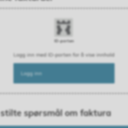
ID-porten
Logg inn med ID-porten for å vise innhold
Logg inn
 stilte spørsmål om faktura