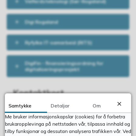
Velferdsteknologi (Sør-Rogaland)
Digi Rogaland
Ryfylke IT-samarbeid (RITS)
DigiFin - finansieringsordning for
digitaliseringsprosjekt
Kontaktkort
Samtykke
Detaljar
Om
Me bruker informasjonskapslar (cookies) for å forbetra
brukaropplevinga på nettstaden vår, tilpassa innhald og
Kirsten Hansson
tilby funksjonar og dessutan analysera trafikken vår. Ved