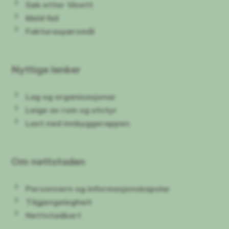
Søk etter tilsett
Meld feil
Fakturaspørsmål
Nyttige lenker
Lag og organisasjonar
Leige av rom og utstyr
Last ned innbyggerappen
Om nettstaden
Personvern og informasjonskapslar
Tilgjengelegheit
Nettstadkart