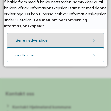
Arkivleiar / Spesialrådgjevar digitalisering
å halda fram med å bruka nettstaden, samtykkjer du til
E-post
Send e-post
til Kirsten Hansson
bruken vår av informasjonskapslar i samsvar med denne
Telefon
40 43 90 05
erklæringa. Du kan tilpassa bruk av informasjonskapslar
under “Detaljar”.
Les meir om personvern og
informasjonskapslar
Berre nødvendige
Fann du det du leita etter?
Godta alle
Ja
Nei
Kontakt oss
Kontakt Hjelmeland kommune