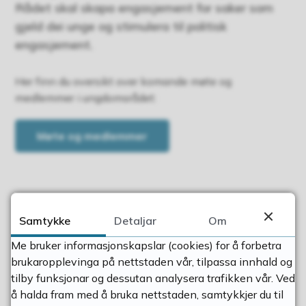
Rådet skal skapa engasjement for saker som
gjeld dei unge og stimulera til politisk
engasjement.
Her finn du oversikt over komande møte og
medlemmer i ungdomsrådet:
Møte og medlemmer
Samtykke
Detaljar
Om
Vedtekter for Hjelmeland ungdomsråd
Me bruker informasjonskapslar (cookies) for å forbetra
(PDF, 86 kB)
brukaropplevinga på nettstaden vår, tilpassa innhald og
tilby funksjonar og dessutan analysera trafikken vår. Ved
å halda fram med å bruka nettstaden, samtykkjer du til
Kontaktkort