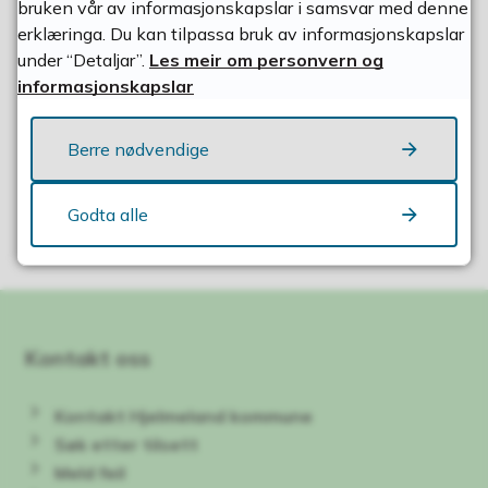
bruken vår av informasjonskapslar i samsvar med denne
erklæringa. Du kan tilpassa bruk av informasjonskapslar
under “Detaljar”.
Les meir om personvern og
informasjonskapslar
Berre nødvendige
Fann du det du leita etter?
Godta alle
Ja
Nei
Kontakt oss
Kontakt Hjelmeland kommune
Søk etter tilsett
Meld feil