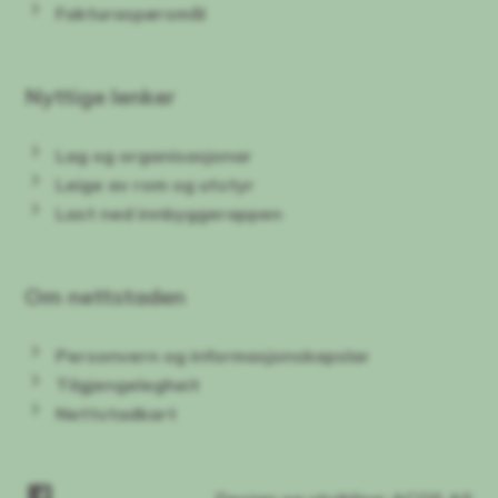
Fakturaspørsmål
Nyttige lenker
Lag og organisasjonar
Leige av rom og utstyr
Last ned innbyggerappen
Om nettstaden
Personvern og informasjonskapslar
Tilgjengelegheit
Nettstadkart
Facebook