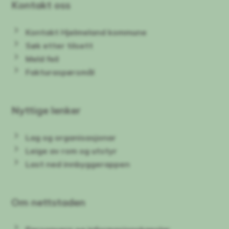
Kontakt oss
Kontakt Hjelmeland kommune
Søk etter tilsett
Meld feil
Fakturaspørsmål
Nyttige lenker
Lag og organisasjonar
Leige av rom og utstyr
Last ned innbyggerappen
Om nettstaden