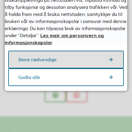
10
tilby funksjonar og dessutan analysera trafikken vår. Ved
å halda fram med å bruka nettstaden, samtykkjer du til
bruken vår av informasjonskapslar i samsvar med denne
erklæringa. Du kan tilpassa bruk av informasjonskapslar
under “Detaljar”.
Les meir om personvern og
informasjonskapslar
Berre nødvendige
Godta alle
Fann du det du leita etter?
Ja
Nei