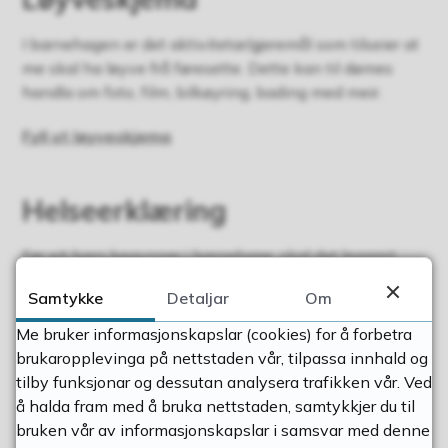
I barnehagen er det aktivitetar/gjeremål som tilseier at
me skal ha løyve frå føresette. Dette kan til dømes
handla om foto, film, bilkøyring, bading med meir.
Fyll ut løyveskjema
Helseerklæring
Før eit barn begynner i barnehage, skal det leggast
fram erklæring om barnet si helse til barnehagen slik
Samtykke
Detaljar
Om
at barnehagen kan legge forholda til rette for barnet.
Me bruker informasjonskapslar (cookies) for å forbetra
Fyll ut helseerklæring
brukaropplevinga på nettstaden vår, tilpassa innhald og
tilby funksjonar og dessutan analysera trafikken vår. Ved
å halda fram med å bruka nettstaden, samtykkjer du til
bruken vår av informasjonskapslar i samsvar med denne
Publisert
02.11.2022 13.45
Sist endra
18.11.2024 14.56