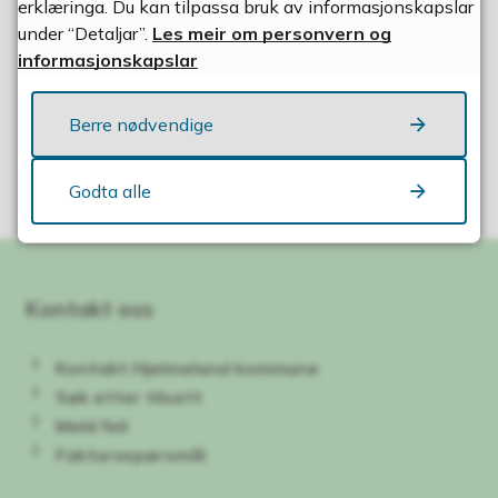
erklæringa. Du kan tilpassa bruk av informasjonskapslar
under “Detaljar”.
Les meir om personvern og
informasjonskapslar
Fann du det du leita etter?
Berre nødvendige
Ja
Nei
Godta alle
Kontakt oss
Kontakt Hjelmeland kommune
Søk etter tilsett
Meld feil
Fakturaspørsmål