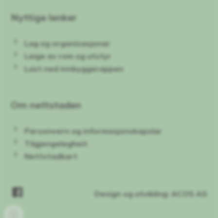
Nyttige lenker
Lag og organisasjonar
Leige av rom og utstyr
Last ned innbyggerappen
Om nettstaden
Personvern og informasjonskapslar
Tilgjengelegheit
Nettstadkart
Facebook
Design og utvikling: ACOS AS