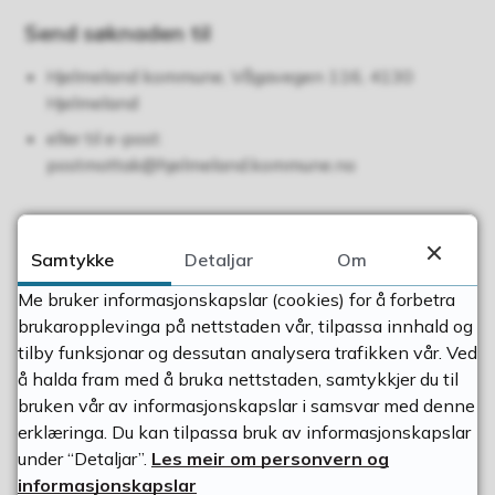
Send søknaden til
Hjelmeland kommune, Vågavegen 116, 4130
Hjelmeland
eller til e-post:
postmottak@hjelmeland.kommune.no
Moglegheit for å klage
Samtykke
Detaljar
Om
Matrikkelføring av ei samanslåing kan påklagast av
Me bruker informasjonskapslar (cookies) for å forbetra
berørte partar. Klagefristen er 3 veker, og den startar
brukaropplevinga på nettstaden vår, tilpassa innhald og
frå den datoen du mottek matrikkelbrev eller
tilby funksjonar og dessutan analysera trafikken vår. Ved
underretning om matrikkelføring
jf. §46 i
å halda fram med å bruka nettstaden, samtykkjer du til
matrikkellova
.
bruken vår av informasjonskapslar i samsvar med denne
erklæringa. Du kan tilpassa bruk av informasjonskapslar
under “Detaljar”.
Les meir om personvern og
informasjonskapslar