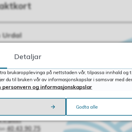
aktkort
n Urdal
sjukepleiar
st
 e-post
til Iren Urdal
Detaljar
40 43 90 73
fon
tra brukaropplevinga på nettstaden vår, tilpassa innhald og t
r du til bruken vår av informasjonskapslar i samsvar med de
 personvern og informasjonskapslar
vild Fjeldheim
land
Godta alle
atrisk sjukepleiar
st
 e-post
til Ingvild Fjeldheim Egeland
40 43 90 75
fon