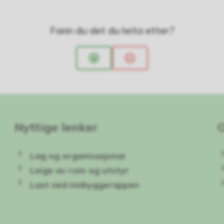
Fann du det du leita etter?
Ja
Nei
Nyttige lenker
Lag og organisasjonar
Leige av rom og utstyr
Last ned innbyggerappen