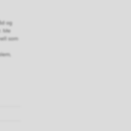
råd og
r. Me
nell som
blem,