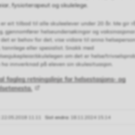
eiar, fysioterapeut og skulelege.
er eit tilbod til alle skuleelever under 20 år. Me gir 
ng, gjennomfører helseundersøkingar og vaksinasjona
 det er behov for det, vise vidare til anna helseperso
, tannlege eller spesialist. Snakk med
lsesjukepleiar/skulelegen om det er helse/trivselspro
ha innverknad på eleven sin skulesituasjon.
l fagleg retningslinje for helsestasjons- og
lsetenesta.
22.05.2018 11.11
Sist endra
18.11.2024 15.14