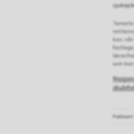
sjukepl
Tenesta 
rettleii
kan, når
fastlege
lærer/he
som kan 
Nasjona
skulehe
Publisert