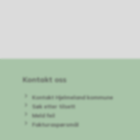
Kontakt oss
Kontakt Hjelmeland kommune
Søk etter tilsett
Meld feil
Fakturaspørsmål