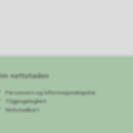
Om nettstaden
Personvern og informasjonskapslar
Tilgjengelegheit
Nettstadkart