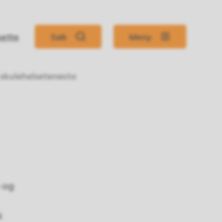
sette
Søk
Meny
skulehelsetenesta
 og
k