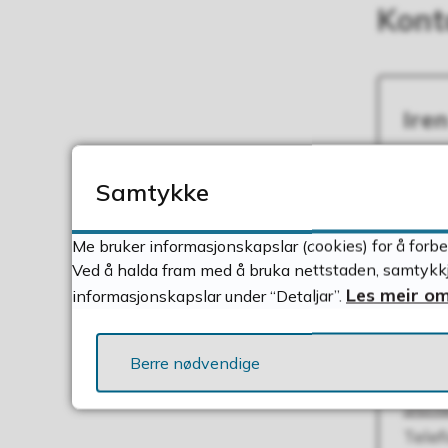
Kont
Ire
Helse
E-po
Send
Samtykke
Tele
Me bruker informasjonskapslar (cookies) for å forbe
Ved å halda fram med å bruka nettstaden, samtykkje
Les meir om
informasjonskapslar under “Detaljar”.
Ing
Ege
Berre nødvendige
Psyki
E-po
Send
Tele