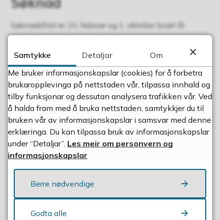
Søknad
Søknadsfrist er 15. februar og 1. oktober kvart år.
Søk om SMIL-midlar.
Samtykke
Detaljar
Om
Me bruker informasjonskapslar (cookies) for å forbetra
brukaropplevinga på nettstaden vår, tilpassa innhald og
tilby funksjonar og dessutan analysera trafikken vår. Ved
Publisert
18.05.2018 09.53
Sist endra
01.10.2025 15.36
å halda fram med å bruka nettstaden, samtykkjer du til
bruken vår av informasjonskapslar i samsvar med denne
erklæringa. Du kan tilpassa bruk av informasjonskapslar
Kontaktkort
under “Detaljar”.
Les meir om personvern og
informasjonskapslar
Berre nødvendige
Anne Kari Skogerbø
Fagkonsulent landbruk
Godta alle