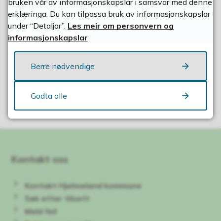
bruken vår av informasjonskapslar i samsvar med denne
Etablerarprøve for serveringsverksemd
erklæringa. Du kan tilpassa bruk av informasjonskapslar
under “Detaljar”.
Les meir om personvern og
informasjonskapslar
Fann du det du leita etter?
Berre nødvendige
Godta alle
Ja
Nei
Kontakt oss
Kontakt Hjelmeland kommune
Søk etter tilsett
Meld feil