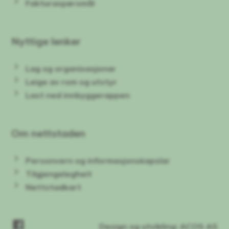
Fakturaspørsmål
Nyttige lenker
Lag og organisasjonar
Leige av rom og utstyr
Last ned innbyggerappen
Om nettstaden
Personvern og informasjonskapslar
Tilgjengelegheit
Nettstadkart
Facebook
Design og utvikling: ACOS AS