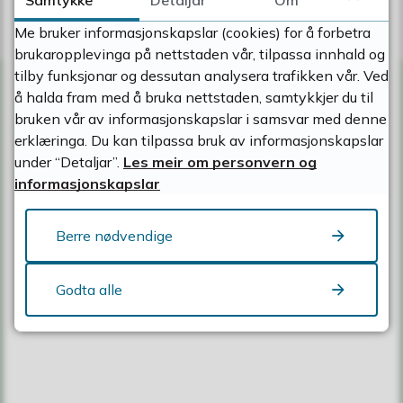
Ja
Nei
Me bruker informasjonskapslar (cookies) for å forbetra
brukaropplevinga på nettstaden vår, tilpassa innhald og
tilby funksjonar og dessutan analysera trafikken vår. Ved
å halda fram med å bruka nettstaden, samtykkjer du til
Kontakt oss
bruken vår av informasjonskapslar i samsvar med denne
erklæringa. Du kan tilpassa bruk av informasjonskapslar
under “Detaljar”.
Les meir om personvern og
Kontakt Hjelmeland kommune
informasjonskapslar
Søk etter tilsett
Meld feil
Fakturaspørsmål
Berre nødvendige
Godta alle
Nyttige lenker
Lag og organisasjonar
Leige av rom og utstyr
Last ned innbyggerappen