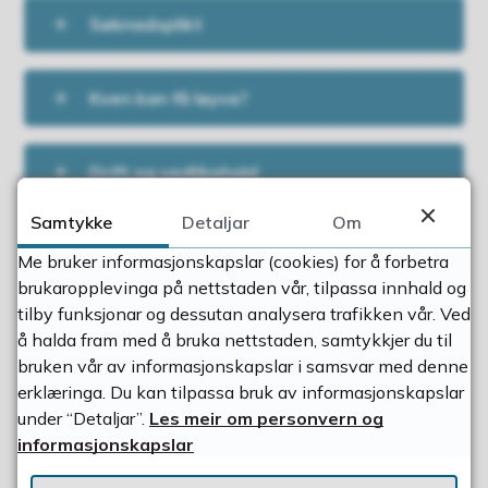
Søknadsplikt
Kven kan få løyve?
Drift og vedlikehald
Samtykke
Detaljar
Om
Krav til dokumentasjon og
Me bruker informasjonskapslar (cookies) for å forbetra
rapportering
brukaropplevinga på nettstaden vår, tilpassa innhald og
tilby funksjonar og dessutan analysera trafikken vår. Ved
å halda fram med å bruka nettstaden, samtykkjer du til
bruken vår av informasjonskapslar i samsvar med denne
Fann du det du leita etter?
erklæringa. Du kan tilpassa bruk av informasjonskapslar
under “Detaljar”.
Les meir om personvern og
informasjonskapslar
Ja
Nei