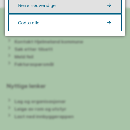
Berre nødvendige
Godta alle
Kontakt oss
Kontakt Hjelmeland kommune
Søk etter tilsett
Meld feil
Fakturaspørsmål
Nyttige lenker
Lag og organisasjonar
Leige av rom og utstyr
Last ned innbyggerappen