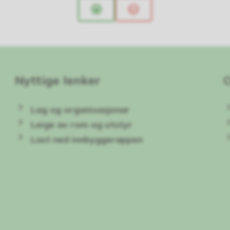
Ja
Nei
Nyttige lenker
Lag og organisasjonar
Leige av rom og utstyr
Last ned innbyggerappen