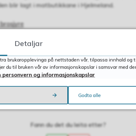
 den blir lagt i matbutikkane i Hjelmeland.
 brosjyre
Facebookgruppa Kod
gså muleg å melde seg inn i
Detaljar
om du vil det.
tra brukaropplevinga på nettstaden vår, tilpassa innhald og t
il med kodejakta alle saman, me veit mange har vent
r du til bruken vår av informasjonskapslar i samsvar med de
 personvern og informasjonskapslar
14.05.2026 14.39
Sist endra
06.08.2026 15.24
Godta alle
Fann du det du leita etter?