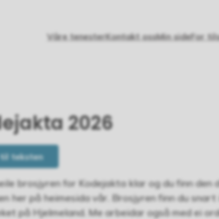
Våre tenester
Kontakt oss
Min side
For til
ejakta 2026
 til teksten
eile brosjyren for Kodejakta klar og du finn den d
en her på heimesida vår. Brosjyren finn du snart 
eket på Hjelmeland. Me arbeidar også med ei or