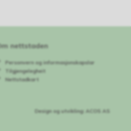
Om nettstaden
Personvern og informasjonskapslar
Tilgjengelegheit
Nettstadkart
Design og utvikling: ACOS AS