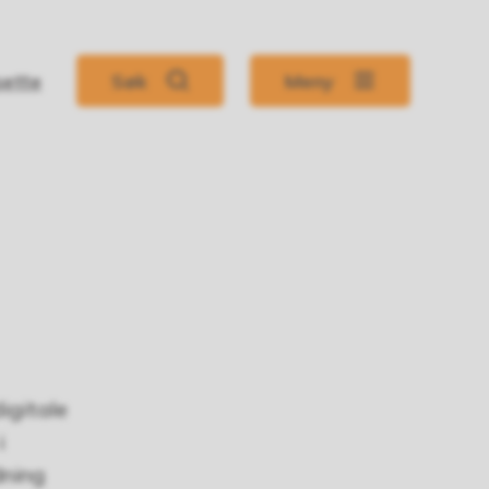
sette
Søk
Meny
igitale
i
dning