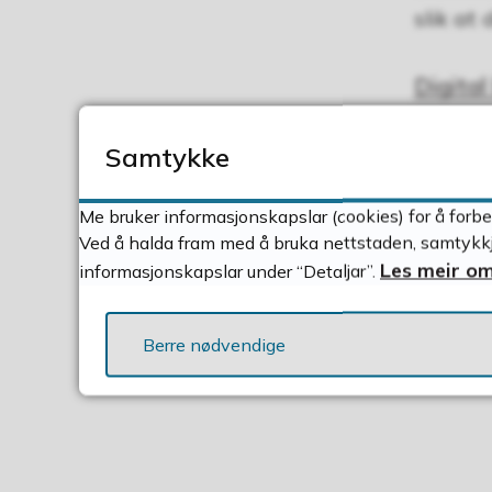
slik at
Digital
Det er o
Samtykke
2026
Me bruker informasjonskapslar (cookies) for å forbe
Lykke t
Ved å halda fram med å bruka nettstaden, samtykkje
Les meir om
informasjonskapslar under “Detaljar”.
Publisert
Berre nødvendige