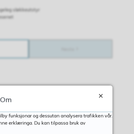
geleg sløkkeutstyr
esenet
Neste
Om
ilby funksjonar og dessutan analysera trafikken vår.
nne erklæringa. Du kan tilpassa bruk av