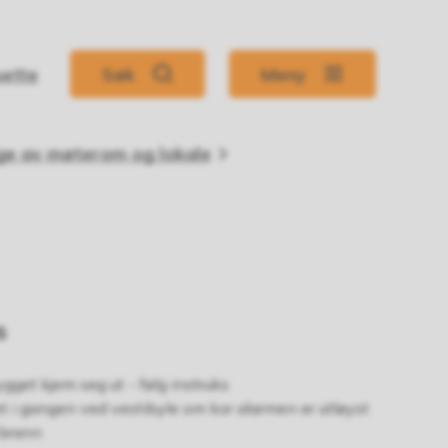
sette
Søk
Meny
ige av møterom og lokale
s
bygget kjem seg ut - følg instruks
 i gangen ved vestibyle om kor alarmen er utløyst
 brann