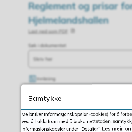
Reglement og prisar for
Hjelmelandshallen
Last ned som PDF
Søk i dokumentet
Innleiing
1
Reglement for utleige
Samtykke
2
Leigeprisar
3
Definisjonar - leigetakarar
Me bruker informasjonskapslar (cookies) for å forbe
4
Ordensreglar
Ved å halda fram med å bruka nettstaden, samtykkje
Les meir om
informasjonskapslar under “Detaljar”.
5
Branninstruks