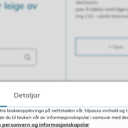
Ved brann:
 leige av
prøv å sløkke med tilgjen
ring 110 - varsle brannv
Førre
Søk
Detaljar
tra brukaropplevinga på nettstaden vår, tilpassa innhald og t
r du til bruken vår av informasjonskapslar i samsvar med de
 personvern og informasjonskapslar