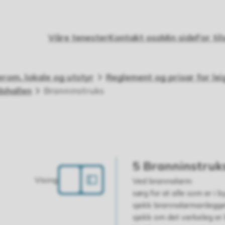
Våre tenester
Kontakt oss
Min side
For til
rom, lokale og utstyr
Reglement og prisar for le
dshallen
Branninstruks
5 Branninstruk
Vising
Ved brannalarm:
sørg for at alle som er i 
sjekk brannalarmanlegget
sjekk om det verkeleg er