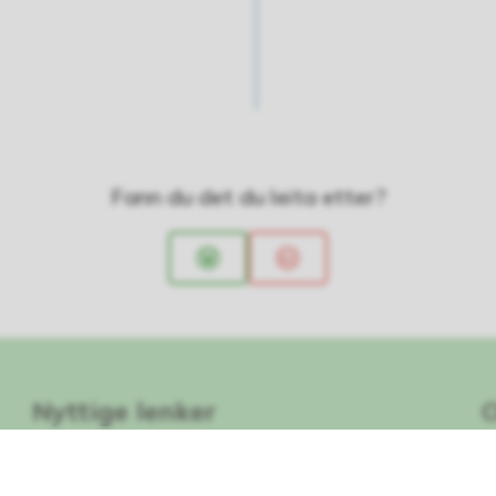
Fann du det du leita etter?
Ja
Nei
Nyttige lenker
Lag og organisasjonar