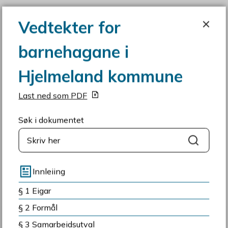
Vedtekter for barnehagane i Hjelme
Vedtekter for
barnehagane i
Hjelmeland kommune
Du er her:
Framside
Tenester
Barnehage og skule
Hjelmeland kommune
Barnehage
Vedtekter for barnehagane i Hjelmeland
Last ned som PDF
kommune
§ 6 Opptaksreglar
Søk i dokumentet
Søk
Innleiing
Fann du det du leita etter?
§ 1 Eigar
§ 2 Formål
Ja
Nei
Samtykke
Detaljar
Om
§ 3 Samarbeidsutval